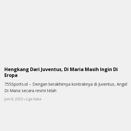
Hengkang Dari Juventus, Di Maria Masih Ingin Di
Eropa
755Sports.id – Dengan berakhirnya kontraknya di Juventus, Angel
Di Maria secara resmi telah
-
Juni 8, 2023
Liga Italia