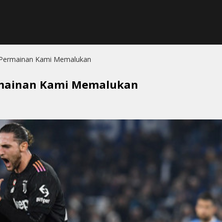
t: Permainan Kami Memalukan
Permainan Kami Memalukan