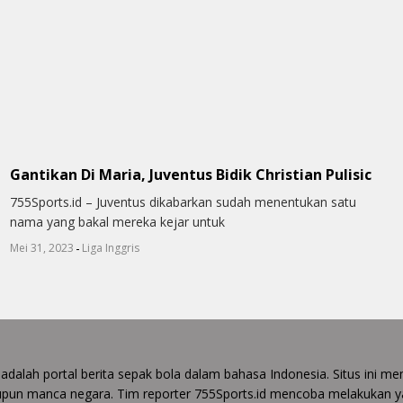
Gantikan Di Maria, Juventus Bidik Christian Pulisic
755Sports.id – Juventus dikabarkan sudah menentukan satu
nama yang bakal mereka kejar untuk
-
Mei 31, 2023
Liga Inggris
 adalah portal berita sepak bola dalam bahasa Indonesia. Situs ini
upun manca negara. Tim reporter 755Sports.id mencoba melakukan y