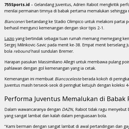
755Sports.id
– Gelandang Juventus, Adrien Rabiot mengkritik per
menilai permainan timnya di babak pertama memalukan sehingga
Bianconeri
bertandang ke Stadio Olimpico untuk melakoni partai p
berhasil mengunci kemenangan dengan skor tipis 2-1.
Lazio
yang bertindak sebagai tuan rumah memang memegang kendali
Sergej Milinkovic-Savic pada menit ke-38. Empat menit berselan
bola
rebound
hasil sundulan Bremer.
Harapan pasukan Massimiliano Allegri untuk membawa pulang poin 
pahlawan dengan gol kemenangan yang ia cetak.
Kemenangan ini membuat
Biancoceleste
berada kokoh di peringka
Juventus masih terseok-seok di peringkat ketujuh dengan koleksi 4
Performa Juventus Memalukan di Babak
Dalam wawancaranya dengan
DAZN
, Rabiot tidak ragu menyebu
yang sangat lambat dan kalah dalam penguasaan bola.
“Kami bermain dengan sangat lambat di awal pertandingan dan gag