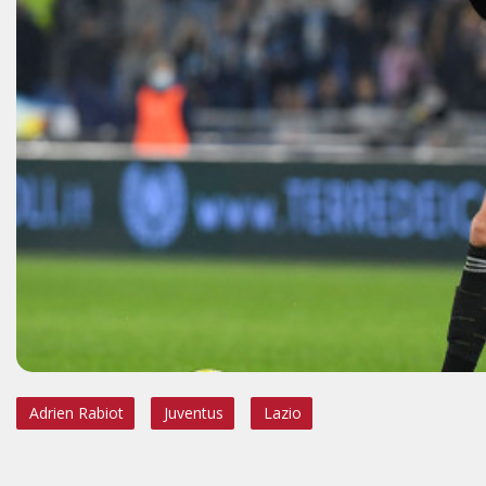
Adrien Rabiot
Juventus
Lazio