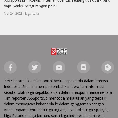
755Sports.id – Kondisi internal Juventus sedang tidak baik-baik
saja. Sanksi pengurangan poin
-
Mei 24, 2023
Liga Italia
7755 Sports iD adalah portal berita sepak bola dalam bahasa
Indonesia. Situs ini mempersembahkan beragam informasi
seputar olah raga sepakbola dari dalam maupun manca negara.
Tim reporter 755Sports.id mencoba melakukan yang terbaik
dalam menyajikan kabar bola kedalam genggaman tangan
Anda. Ragam berita dari Liga Inggris, Liga Italia, Liga Spanyol,
Liga Perancis, Liga Jerman, serta Liga Indonesia akan selalu