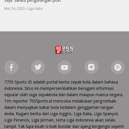
saja. Sanksi pengurangan poin
-
Mei 24, 2023
Liga Italia
7755 Sports iD adalah portal berita sepak bola dalam bahasa
Indonesia. Situs ini mempersembahkan beragam informasi
seputar olah raga sepakbola dari dalam maupun manca negara.
Tim reporter 755Sports.id mencoba melakukan yang terbaik
dalam menyajikan kabar bola kedalam genggaman tangan
Anda. Ragam berita dari Liga Inggris, Liga Italia, Liga Spanyol,
Liga Perancis, Liga Jerman, serta Liga Indonesia akan selalu
tampil. Tak lupa kisah si kulit bundar dari ajang bergengsi seperti