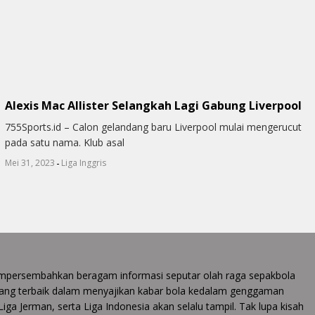
Alexis Mac Allister Selangkah Lagi Gabung Liverpool
755Sports.id – Calon gelandang baru Liverpool mulai mengerucut
pada satu nama. Klub asal
-
Mei 31, 2023
Liga Inggris
 mempersembahkan beragam informasi seputar olah raga sepakbola
ang terbaik dalam menyajikan kabar bola kedalam genggaman
 Liga Jerman, serta Liga Indonesia akan selalu tampil. Tak lupa kisah