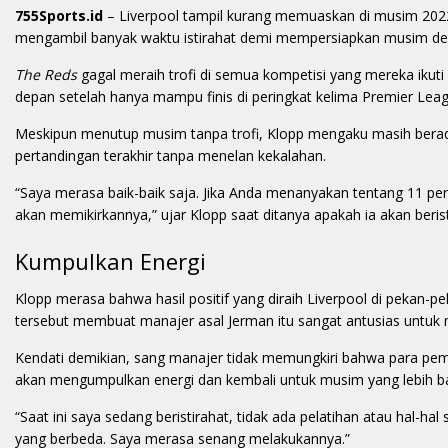
755Sports.id
– Liverpool tampil kurang memuaskan di musim 2022
mengambil banyak waktu istirahat demi mempersiapkan musim de
The Reds
gagal meraih trofi di semua kompetisi yang mereka ikut
depan setelah hanya mampu finis di peringkat kelima Premier Leag
Meskipun menutup musim tanpa trofi, Klopp mengaku masih berada
pertandingan terakhir tanpa menelan kekalahan.
“Saya merasa baik-baik saja. Jika Anda menanyakan tentang 11 pertan
akan memikirkannya,” ujar Klopp saat ditanya apakah ia akan beri
Kumpulkan Energi
Klopp merasa bahwa hasil positif yang diraih Liverpool di pekan-
tersebut membuat manajer asal Jerman itu sangat antusias untu
Kendati demikian, sang manajer tidak memungkiri bahwa para pem
akan mengumpulkan energi dan kembali untuk musim yang lebih ba
“Saat ini saya sedang beristirahat, tidak ada pelatihan atau hal-ha
yang berbeda. Saya merasa senang melakukannya.”