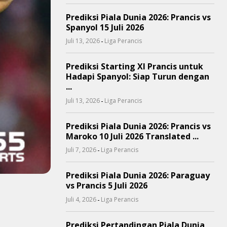
Prediksi Piala Dunia 2026: Prancis vs
Spanyol 15 Juli 2026
-
Juli 13, 2026
Liga Perancis
Prediksi Starting XI Prancis untuk
Hadapi Spanyol: Siap Turun dengan
...
-
Juli 13, 2026
Liga Perancis
Prediksi Piala Dunia 2026: Prancis vs
Maroko 10 Juli 2026 Translated ...
-
Juli 7, 2026
Liga Perancis
Prediksi Piala Dunia 2026: Paraguay
vs Prancis 5 Juli 2026
-
Juli 4, 2026
Liga Perancis
Prediksi Pertandingan Piala Dunia