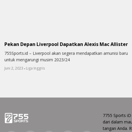
Pekan Depan Liverpool Dapatkan Alexis Mac Allister
755Sports.id – Liverpool akan segera mendapatkan amunisi baru
untuk mengarungi musim 2023/24
-
Juni 2, 2023
Liga Inggris
7755 Sports iD
dari dalam ma
tangan Anda. Ra