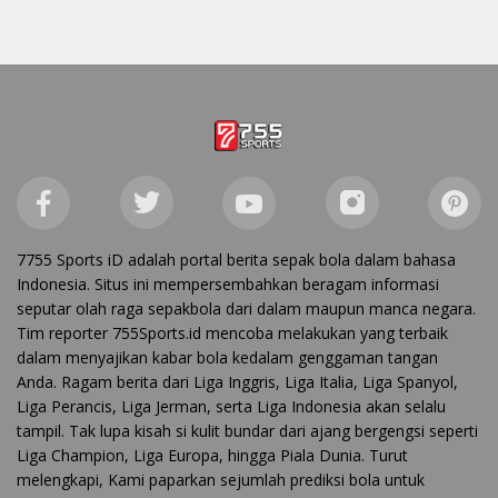
7755 Sports iD adalah portal berita sepak bola dalam bahasa
Indonesia. Situs ini mempersembahkan beragam informasi
seputar olah raga sepakbola dari dalam maupun manca negara.
Tim reporter 755Sports.id mencoba melakukan yang terbaik
dalam menyajikan kabar bola kedalam genggaman tangan
Anda. Ragam berita dari Liga Inggris, Liga Italia, Liga Spanyol,
Liga Perancis, Liga Jerman, serta Liga Indonesia akan selalu
tampil. Tak lupa kisah si kulit bundar dari ajang bergengsi seperti
Liga Champion, Liga Europa, hingga Piala Dunia. Turut
melengkapi, Kami paparkan sejumlah prediksi bola untuk