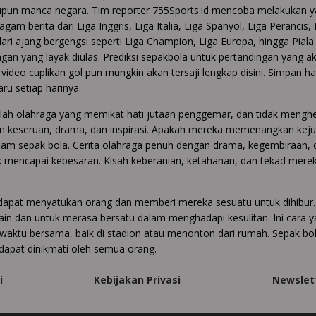
upun manca negara. Tim reporter 755Sports.id mencoba melakukan y
gam berita dari Liga Inggris, Liga Italia, Liga Spanyol, Liga Perancis,
 dari ajang bergengsi seperti Liga Champion, Liga Europa, hingga Pia
gan yang layak diulas. Prediksi sepakbola untuk pertandingan yang ak
video cuplikan gol pun mungkin akan tersaji lengkap disini. Simpan 
aru setiap harinya.
lah olahraga yang memikat hati jutaan penggemar, dan tidak menghe
n keseruan, drama, dan inspirasi. Apakah mereka memenangkan kejua
dalam sepak bola. Cerita olahraga penuh dengan drama, kegembiraan, 
k mencapai kebesaran. Kisah keberanian, ketahanan, dan tekad merek
i dapat menyatukan orang dan memberi mereka sesuatu untuk dihibu
ain dan untuk merasa bersatu dalam menghadapi kesulitan. Ini cara 
aktu bersama, baik di stadion atau menonton dari rumah. Sepak bola
apat dinikmati oleh semua orang.
i
Kebijakan Privasi
Newslet