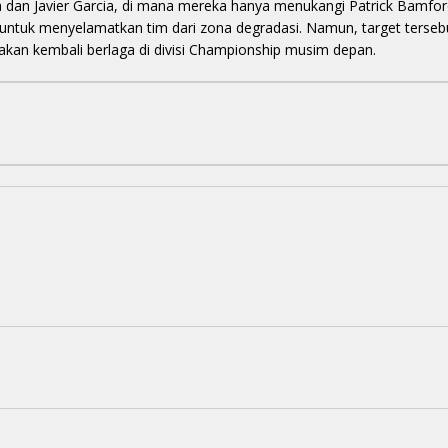
 dan Javier Garcia, di mana mereka hanya menukangi Patrick Bamfor
ntuk menyelamatkan tim dari zona degradasi. Namun, target terseb
akan kembali berlaga di divisi Championship musim depan.