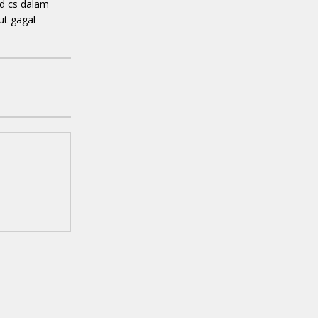
d cs dalam
ut gagal