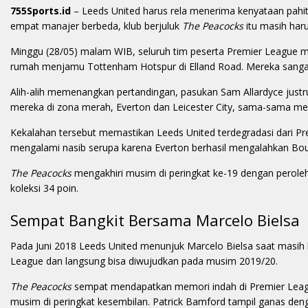
755Sports.id
– Leeds United harus rela menerima kenyataan pahit
empat manajer berbeda, klub berjuluk
The Peacocks
itu masih har
Minggu (28/05) malam WIB, seluruh tim peserta Premier League me
rumah menjamu Tottenham Hotspur di Elland Road. Mereka sanga
Alih-alih memenangkan pertandingan, pasukan Sam Allardyce justr
mereka di zona merah, Everton dan Leicester City, sama-sama m
Kekalahan tersebut memastikan Leeds United terdegradasi dari P
mengalami nasib serupa karena Everton berhasil mengalahkan Bo
The Peacocks
mengakhiri musim di peringkat ke-19 dengan peroleha
koleksi 34 poin.
Sempat Bangkit Bersama Marcelo Bielsa
Pada Juni 2018 Leeds United menunjuk Marcelo Bielsa saat masi
League dan langsung bisa diwujudkan pada musim 2019/20.
The Peacocks
sempat mendapatkan memori indah di Premier League
musim di peringkat kesembilan. Patrick Bamford tampil ganas deng