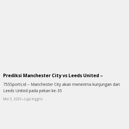
Prediksi Manchester City vs Leeds United –
755Sports.id – Manchester City akan menerima kunjungan dari
Leeds United pada pekan ke-35
-
Mei 5, 2023
Liga Inggris