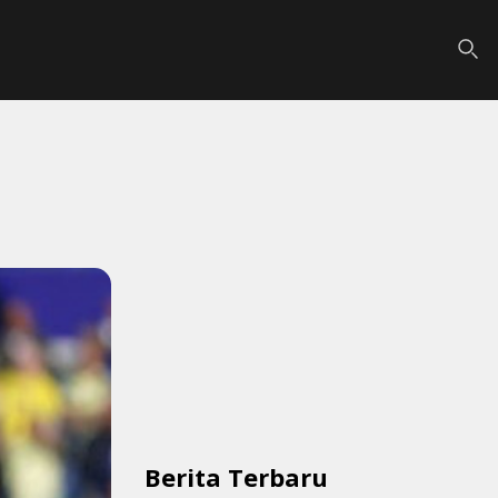
Berita Terbaru