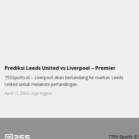
Prediksi Leeds United vs Liverpool – Premier
755Sports.id – Liverpool akan bertandang ke markas Leeds
United untuk melakoni pertandingan
-
April 17, 2023
Liga Inggris
7755 Sports iD