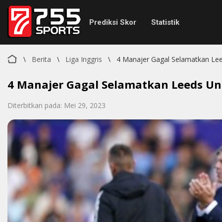
Prediksi Skor
Statistik
\
Berita
\
Liga Inggris
\
4 Manajer Gagal Selamatkan Lee
4 Manajer Gagal Selamatkan Leeds Un
Diterbitkan pada: Mei 29, 2023