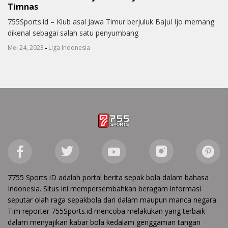
Timnas
755Sports.id – Klub asal Jawa Timur berjuluk Bajul Ijo memang
dikenal sebagai salah satu penyumbang
-
Mei 24, 2023
Liga Indonesia
7755 Sports iD adalah portal berita sepak bola dalam bahasa
Indonesia. Situs ini mempersembahkan beragam informasi
seputar olah raga sepakbola dari dalam maupun manca negara.
Tim reporter 755Sports.id mencoba melakukan yang terbaik
dalam menyajikan kabar bola kedalam genggaman tangan