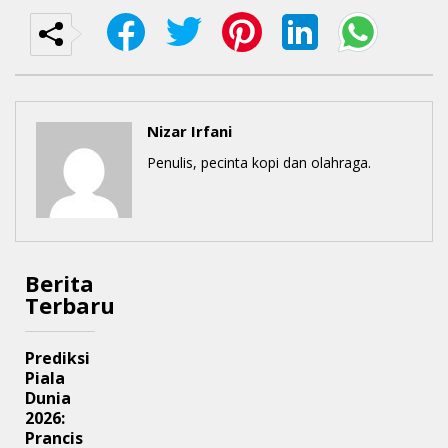
Nizar Irfani
Penulis, pecinta kopi dan olahraga.
Berita
Terbaru
Prediksi
Piala
Dunia
2026:
Prancis