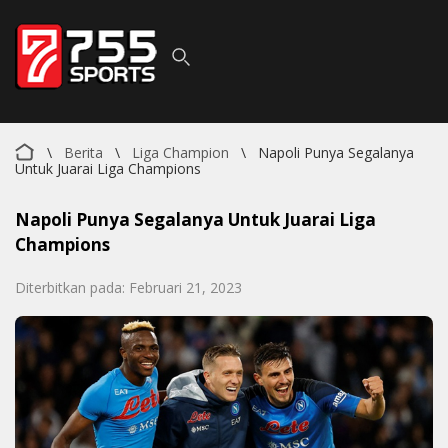
\
Berita
\
Liga Champion
\
Napoli Punya Segalanya
Untuk Juarai Liga Champions
Napoli Punya Segalanya Untuk Juarai Liga
Champions
Diterbitkan pada: Februari 21, 2023