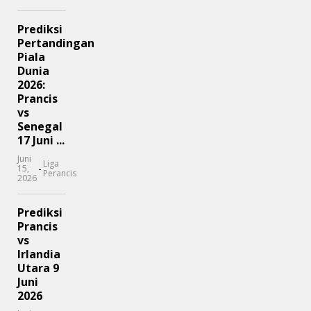
Prediksi
Pertandingan
Piala
Dunia
2026:
Prancis
vs
Senegal
17 Juni ...
Juni
Liga
-
15,
Perancis
2026
Prediksi
Prancis
vs
Irlandia
Utara 9
Juni
2026