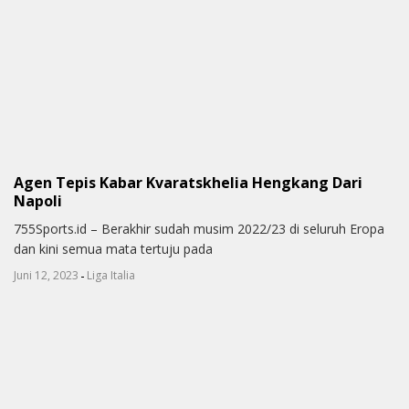
Agen Tepis Kabar Kvaratskhelia Hengkang Dari
Napoli
755Sports.id – Berakhir sudah musim 2022/23 di seluruh Eropa
dan kini semua mata tertuju pada
-
Juni 12, 2023
Liga Italia