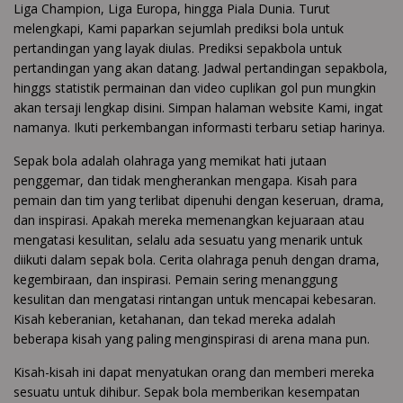
Liga Champion, Liga Europa, hingga Piala Dunia. Turut
melengkapi, Kami paparkan sejumlah prediksi bola untuk
pertandingan yang layak diulas. Prediksi sepakbola untuk
pertandingan yang akan datang. Jadwal pertandingan sepakbola,
hinggs statistik permainan dan video cuplikan gol pun mungkin
akan tersaji lengkap disini. Simpan halaman website Kami, ingat
namanya. Ikuti perkembangan informasti terbaru setiap harinya.
Sepak bola adalah olahraga yang memikat hati jutaan
penggemar, dan tidak mengherankan mengapa. Kisah para
pemain dan tim yang terlibat dipenuhi dengan keseruan, drama,
dan inspirasi. Apakah mereka memenangkan kejuaraan atau
mengatasi kesulitan, selalu ada sesuatu yang menarik untuk
diikuti dalam sepak bola. Cerita olahraga penuh dengan drama,
kegembiraan, dan inspirasi. Pemain sering menanggung
kesulitan dan mengatasi rintangan untuk mencapai kebesaran.
Kisah keberanian, ketahanan, dan tekad mereka adalah
beberapa kisah yang paling menginspirasi di arena mana pun.
Kisah-kisah ini dapat menyatukan orang dan memberi mereka
sesuatu untuk dihibur. Sepak bola memberikan kesempatan