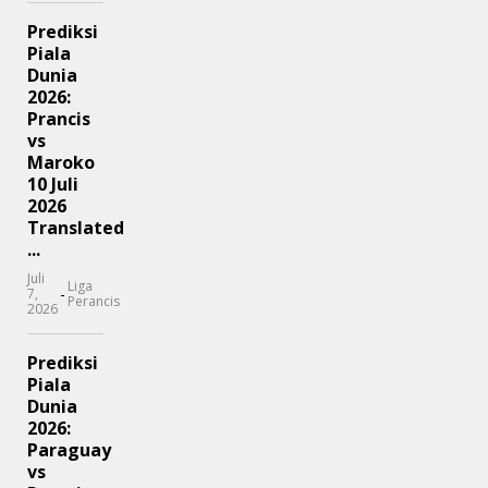
Prediksi
Piala
Dunia
2026:
Prancis
vs
Maroko
10 Juli
2026
Translated
...
Juli
Liga
-
7,
Perancis
2026
Prediksi
Piala
Dunia
2026:
Paraguay
vs