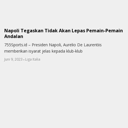
Napoli Tegaskan Tidak Akan Lepas Pemain-Pemain
Andalan
755Sports.id – Presiden Napoli, Aurelio De Laurentiis
memberikan isyarat jelas kepada klub-klub
-
Juni 9, 2023
Liga Italia