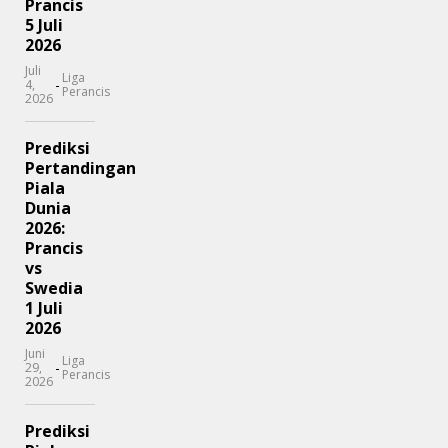
Prancis
5 Juli
2026
Juli
Liga
-
4,
Perancis
2026
Prediksi
Pertandingan
Piala
Dunia
2026:
Prancis
vs
Swedia
1 Juli
2026
Juni
Liga
-
29,
Perancis
2026
Prediksi