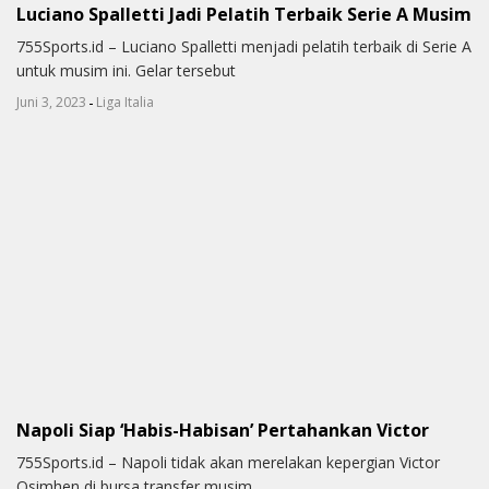
Luciano Spalletti Jadi Pelatih Terbaik Serie A Musim
755Sports.id – Luciano Spalletti menjadi pelatih terbaik di Serie A
untuk musim ini. Gelar tersebut
-
Juni 3, 2023
Liga Italia
Napoli Siap ‘Habis-Habisan’ Pertahankan Victor
755Sports.id – Napoli tidak akan merelakan kepergian Victor
Osimhen di bursa transfer musim