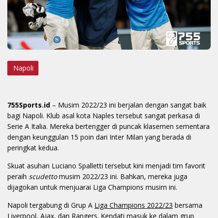
Napoli
755Sports.id
– Musim 2022/23 ini berjalan dengan sangat baik
bagi Napoli. Klub asal kota Naples tersebut sangat perkasa di
Serie A Italia. Mereka bertengger di puncak klasemen sementara
dengan keunggulan 15 poin dari Inter Milan yang berada di
peringkat kedua.
Skuat asuhan Luciano Spalletti tersebut kini menjadi tim favorit
peraih
scudetto
musim 2022/23 ini. Bahkan, mereka juga
dijagokan untuk menjuarai Liga Champions musim ini.
Napoli tergabung di Grup A
Liga Champions 2022/23
bersama
Liverpool, Ajax, dan Rangers. Kendati masuk ke dalam grup