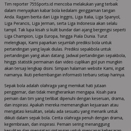
Tim reporter 755Sports.id mencoba melakukan yang terbaik
dalam menyajikan kabar bola kedalam genggaman tangan
Anda. Ragam berita dari Liga Inggris, Liga Italia, Liga Spanyol,
Liga Perancis, Liga Jerman, serta Liga Indonesia akan selalu
tampil. Tak lupa kisah si kulit bundar dari ajang bergengsi seperti
Liga Champion, Liga Europa, hingga Piala Dunia. Turut
melengkapi, Kami paparkan sejumlah prediksi bola untuk
pertandingan yang layak diulas. Prediksi sepakbola untuk
pertandingan yang akan datang. Jadwal pertandingan sepakbola,
hinggs statistik permainan dan video cuplikan gol pun mungkin
akan tersaji lengkap disini. Simpan halaman website Kami, ingat
namanya. Ikuti perkembangan informasti terbaru setiap harinya.
Sepak bola adalah olahraga yang memikat hati jutaan
penggemar, dan tidak mengherankan mengapa. Kisah para
pemain dan tim yang terlibat dipenuhi dengan keseruan, drama,
dan inspirasi. Apakah mereka memenangkan kejuaraan atau
mengatasi kesulitan, selalu ada sesuatu yang menarik untuk
diikuti dalam sepak bola. Cerita olahraga penuh dengan drama,
kegembiraan, dan inspirasi. Pemain sering menanggung
kesulitan dan mengatasi rintangan untuk mencapai kebesaran.