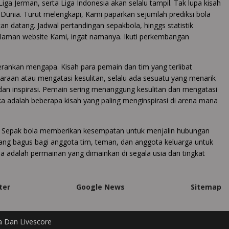
 Liga Jerman, serta Liga Indonesia akan selalu tampil. Tak lupa kisah
la Dunia. Turut melengkapi, Kami paparkan sejumlah prediksi bola
an datang. Jadwal pertandingan sepakbola, hinggs statistik
halaman website Kami, ingat namanya. Ikuti perkembangan
rankan mengapa. Kisah para pemain dan tim yang terlibat
raan atau mengatasi kesulitan, selalu ada sesuatu yang menarik
dan inspirasi. Pemain sering menanggung kesulitan dan mengatasi
a adalah beberapa kisah yang paling menginspirasi di arena mana
r. Sepak bola memberikan kesempatan untuk menjalin hubungan
yang bagus bagi anggota tim, teman, dan anggota keluarga untuk
 adalah permainan yang dimainkan di segala usia dan tingkat
ter
Google News
Sitemap
ra Dan Livescore