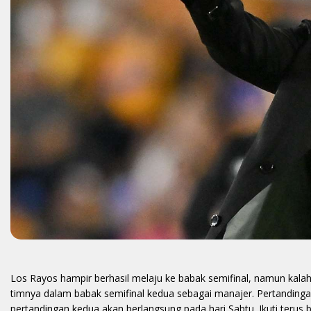
Los Rayos hampir berhasil melaju ke babak semifinal, namun kalah d
timnya dalam babak semifinal kedua sebagai manajer. Pertandin
pertandingan kedua akan berlangsung pada hari Sabtu. Ikuti terus 