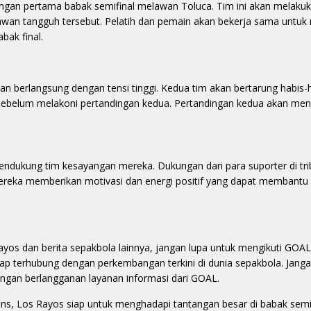
ngan pertama babak semifinal melawan Toluca. Tim ini akan melakuk
awan tangguh tersebut. Pelatih dan pemain akan bekerja sama untu
bak final.
n berlangsung dengan tensi tinggi. Kedua tim akan bertarung habis-
ebelum melakoni pertandingan kedua. Pertandingan kedua akan men
endukung tim kesayangan mereka. Dukungan dari para suporter di tr
ereka memberikan motivasi dan energi positif yang dapat membantu
yos dan berita sepakbola lainnya, jangan lupa untuk mengikuti GOAL
p terhubung dengan perkembangan terkini di dunia sepakbola. Jang
gan berlangganan layanan informasi dari GOAL.
s, Los Rayos siap untuk menghadapi tantangan besar di babak semif