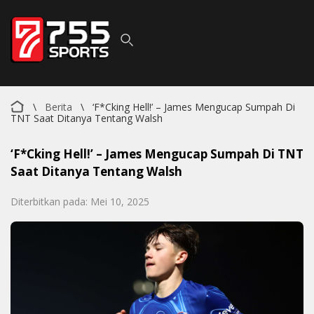
\
Berita
\
‘F*cking Hell!’ – James Mengucap Sumpah Di
TNT Saat Ditanya Tentang Walsh
‘F*cking Hell!’ – James Mengucap Sumpah Di TNT
Saat Ditanya Tentang Walsh
Diterbitkan pada: Mei 10, 2025