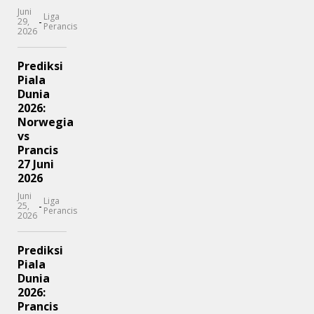
Juni
Liga
-
29,
Perancis
2026
Prediksi
Piala
Dunia
2026:
Norwegia
vs
Prancis
27 Juni
2026
Juni
Liga
-
25,
Perancis
2026
Prediksi
Piala
Dunia
2026:
Prancis