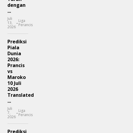
dengan
...
Juli
Liga
-
13,
Perancis
2026
Prediksi
Piala
Dunia
2026:
Prancis
vs
Maroko
10 Juli
2026
Translated
...
Juli
Liga
-
7,
Perancis
2026
Prediksi