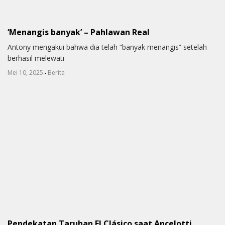
‘Menangis banyak’ – Pahlawan Real
Antony mengakui bahwa dia telah “banyak menangis” setelah
berhasil melewati
-
Mei 10, 2025
Berita
Pendekatan Taruhan El Clásico saat Ancelotti