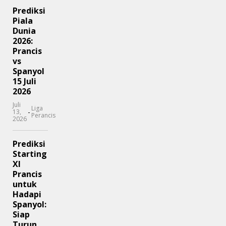
Prediksi
Piala
Dunia
2026:
Prancis
vs
Spanyol
15 Juli
2026
Juli
Liga
-
13,
Perancis
2026
Prediksi
Starting
XI
Prancis
untuk
Hadapi
Spanyol:
Siap
Turun