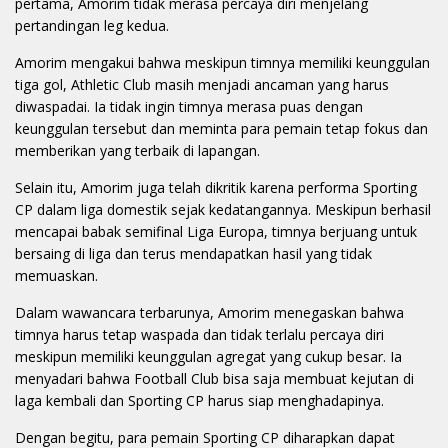
pertama, Amorim tidak merasa percaya diri menjelang
pertandingan leg kedua.
Amorim mengakui bahwa meskipun timnya memiliki keunggulan
tiga gol, Athletic Club masih menjadi ancaman yang harus
diwaspadai. Ia tidak ingin timnya merasa puas dengan
keunggulan tersebut dan meminta para pemain tetap fokus dan
memberikan yang terbaik di lapangan.
Selain itu, Amorim juga telah dikritik karena performa Sporting
CP dalam liga domestik sejak kedatangannya. Meskipun berhasil
mencapai babak semifinal Liga Europa, timnya berjuang untuk
bersaing di liga dan terus mendapatkan hasil yang tidak
memuaskan.
Dalam wawancara terbarunya, Amorim menegaskan bahwa
timnya harus tetap waspada dan tidak terlalu percaya diri
meskipun memiliki keunggulan agregat yang cukup besar. Ia
menyadari bahwa Football Club bisa saja membuat kejutan di
laga kembali dan Sporting CP harus siap menghadapinya.
Dengan begitu, para pemain Sporting CP diharapkan dapat