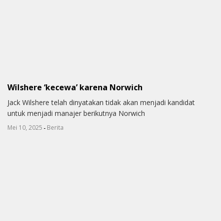
Wilshere ‘kecewa’ karena Norwich
Jack Wilshere telah dinyatakan tidak akan menjadi kandidat
untuk menjadi manajer berikutnya Norwich
-
Mei 10, 2025
Berita