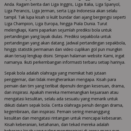
Anda. Ragam berita dari Liga Inggris, Liga Italia, Liga Spanyol,
Liga Perancis, Liga Jerman, serta Liga Indonesia akan selalu
tampil. Tak lupa kisah si kulit bundar dari ajang bergengsi seperti
Liga Champion, Liga Europa, hingga Piala Dunia. Turut
melengkapi, Kami paparkan sejumlah prediksi bola untuk
pertandingan yang layak diulas. Prediksi sepakbola untuk
pertandingan yang akan datang. Jadwal pertandingan sepakbola,
hinggs statistik permainan dan video cuplikan gol pun mungkin
akan tersaji lengkap disini. Simpan halaman website Kami, ingat
namanya. Ikuti perkembangan informasti terbaru setiap harinya.
Sepak bola adalah olahraga yang memikat hati jutaan
penggemar, dan tidak mengherankan mengapa. Kisah para
pemain dan tim yang terlibat dipenuhi dengan keseruan, drama,
dan inspirasi. Apakah mereka memenangkan kejuaraan atau
mengatasi kesulitan, selalu ada sesuatu yang menarik untuk
diikuti dalam sepak bola. Cerita olahraga penuh dengan drama,
kegembiraan, dan inspirasi. Pemain sering menanggung
kesulitan dan mengatasi rintangan untuk mencapai kebesaran.
Kisah keberanian, ketahanan, dan tekad mereka adalah
beberapa kisah yang paling menginspirasi di arena mana pun.